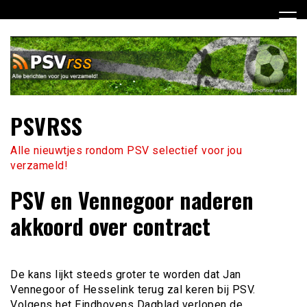
Ga
naar
de
inhoud
PSVRSS
Alle nieuwtjes rondom PSV selectief voor jou
verzameld!
PSV en Vennegoor naderen
akkoord over contract
De kans lijkt steeds groter te worden dat Jan
Vennegoor of Hesselink terug zal keren bij PSV.
Volgens het Eindhovens Dagblad verlopen de