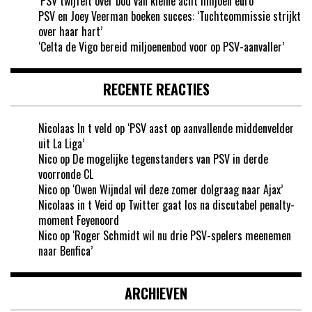
‘PSV twijfelt over bod van kleine acht miljoen euro’
PSV en Joey Veerman boeken succes: ‘Tuchtcommissie strijkt
over haar hart’
‘Celta de Vigo bereid miljoenenbod voor op PSV-aanvaller’
RECENTE REACTIES
Nicolaas In t veld
op
‘PSV aast op aanvallende middenvelder
uit La Liga’
Nico
op
De mogelijke tegenstanders van PSV in derde
voorronde CL
Nico
op
‘Owen Wijndal wil deze zomer dolgraag naar Ajax’
Nicolaas in t Veid
op
Twitter gaat los na discutabel penalty-
moment Feyenoord
Nico
op
‘Roger Schmidt wil nu drie PSV-spelers meenemen
naar Benfica’
ARCHIEVEN