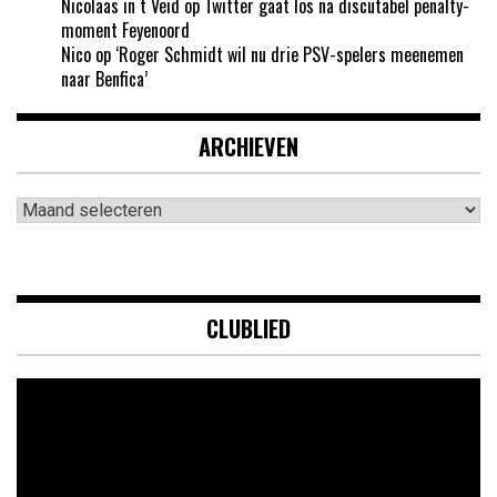
Nicolaas in t Veid
op
Twitter gaat los na discutabel penalty-
moment Feyenoord
Nico
op
‘Roger Schmidt wil nu drie PSV-spelers meenemen
naar Benfica’
ARCHIEVEN
Archieven
CLUBLIED
Videospeler