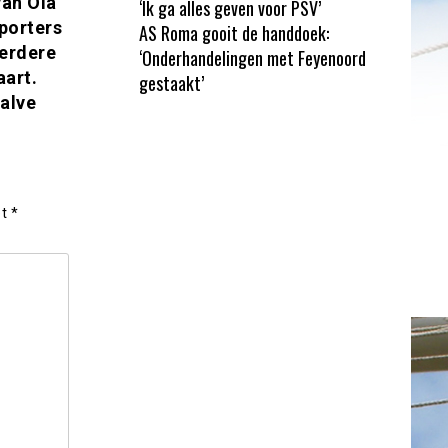
van Ola
‘Ik ga alles geven voor PSV’
porters
AS Roma gooit de handdoek:
eerdere
‘Onderhandelingen met Feyenoord
aart.
gestaakt’
alve
et
*