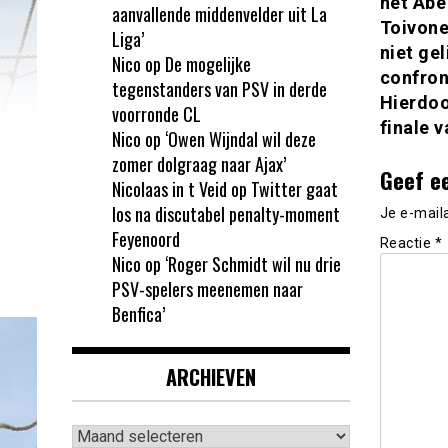
het Abe
aanvallende middenvelder uit La
Toivone
Liga’
niet ge
Nico
op
De mogelijke
confron
tegenstanders van PSV in derde
Hierdoo
voorronde CL
finale v
Nico
op
‘Owen Wijndal wil deze
zomer dolgraag naar Ajax’
Geef e
Nicolaas in t Veid
op
Twitter gaat
los na discutabel penalty-moment
Je e-mail
Feyenoord
Reactie
*
Nico
op
‘Roger Schmidt wil nu drie
PSV-spelers meenemen naar
Benfica’
ARCHIEVEN
Archieven