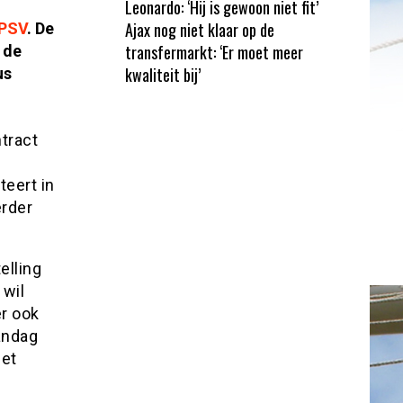
Leonardo: ‘Hij is gewoon niet fit’
Ajax nog niet klaar op de
PSV
. De
transfermarkt: ‘Er moet meer
 de
kwaliteit bij’
us
tract
eert in
erder
elling
 wil
r ook
andag
het