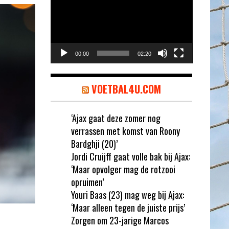
00:00
02:20
VOETBAL4U.COM
‘Ajax gaat deze zomer nog
verrassen met komst van Roony
Bardghji (20)’
Jordi Cruijff gaat volle bak bij Ajax:
‘Maar opvolger mag de rotzooi
opruimen’
Youri Baas (23) mag weg bij Ajax:
‘Maar alleen tegen de juiste prijs’
Zorgen om 23-jarige Marcos