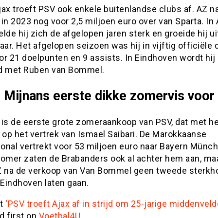
jax troeft PSV ook enkele buitenlandse clubs af. AZ 
in 2023 nog voor 2,5 miljoen euro over van Sparta. In
lde hij zich de afgelopen jaren sterk en groeide hij ui
aar. Het afgelopen seizoen was hij in vijftig officiële 
r 21 doelpunten en 9 assists. In Eindhoven wordt hij
d met Ruben van Bommel.
 Mijnans eerste dikke zomervis voor
 is de eerste grote zomeraankoop van PSV, dat met 
 op het vertrek van Ismael Saibari. De Marokkaanse
ional vertrekt voor 53 miljoen euro naar Bayern Münc
zomer zaten de Brabanders ook al achter hem aan, ma
Z na de verkoop van Van Bommel geen tweede sterkh
 Eindhoven laten gaan.
st
‘PSV troeft Ajax af in strijd om 25-jarige middenveld
d first on
Voetbal4U
.