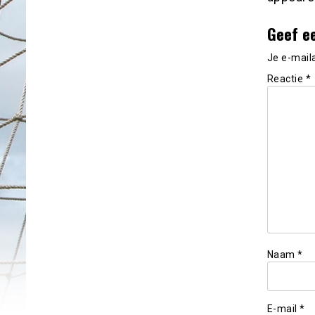
Geef e
Je e-mail
Reactie
*
Naam
*
E-mail
*