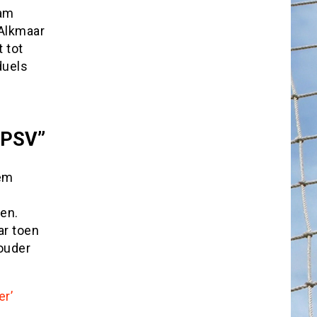
nam
 Alkmaar
t tot
duels
 PSV”
hem
hen.
ar toen
ouder
er’