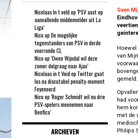
Sven Mi
Nicolaas In t veld
op
‘PSV aast op
Eindhov
aanvallende middenvelder uit La
veertie
Liga’
geintere
Nico
op
De mogelijke
tegenstanders van PSV in derde
Hoewel 
voorronde CL
van Mij
Nico
op
‘Owen Wijndal wil deze
voorwaa
zomer dolgraag naar Ajax’
bovenge
Nicolaas in t Veid
op
Twitter gaat
gemeld.
los na discutabel penalty-moment
Feyenoord
Opvalle
Nico
op
‘Roger Schmidt wil nu drie
had voo
PSV-spelers meenemen naar
hem kom
Benfica’
met de 
medisch 
ARCHIEVEN
Philips 