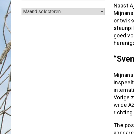
Naast A
Archieven
Mijnans 
ontwikke
steunpil
goed voo
herenig
“Sven
Mijnans
inspeelt
internat
Vorige 
wilde A
richting
The po
appeare