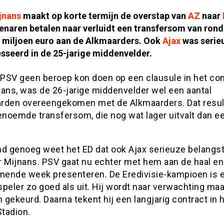
jnans
maakt op korte termijn de overstap van
AZ
naar
enaren betalen naar verluidt een transfersom van rond
n miljoen euro aan de Alkmaarders. Ook
Ajax
was serie
sseerd in de 25-jarige middenvelder.
PSV geen beroep kon doen op een clausule in het con
nans, was de 26-jarige middenvelder wel een aantal
rden overeengekomen met de Alkmaarders. Dat result
noemde transfersom, die nog wat lager uitvalt dan e
nd genoeg weet het ED dat ook Ajax serieuze belangst
r Mijnans. PSV gaat nu echter met hem aan de haal en
ende week presenteren. De Eredivisie-kampioen is e
speler zo goed als uit. Hij wordt naar verwachting ma
gekeurd. Daarna tekent hij een langjarig contract in 
Stadion.