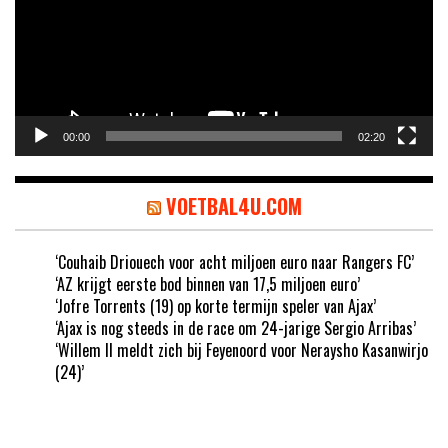
00:00
02:20
VOETBAL4U.COM
‘Couhaib Driouech voor acht miljoen euro naar Rangers FC’
‘AZ krijgt eerste bod binnen van 17,5 miljoen euro’
‘Jofre Torrents (19) op korte termijn speler van Ajax’
‘Ajax is nog steeds in de race om 24-jarige Sergio Arribas’
‘Willem II meldt zich bij Feyenoord voor Neraysho Kasanwirjo
(24)’