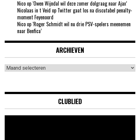
Nico
op
‘Owen Wijndal wil deze zomer dolgraag naar Ajax’
Nicolaas in t Veid
op
Twitter gaat los na discutabel penalty-
moment Feyenoord
Nico
op
‘Roger Schmidt wil nu drie PSV-spelers meenemen
naar Benfica’
ARCHIEVEN
Archieven
CLUBLIED
Videospeler