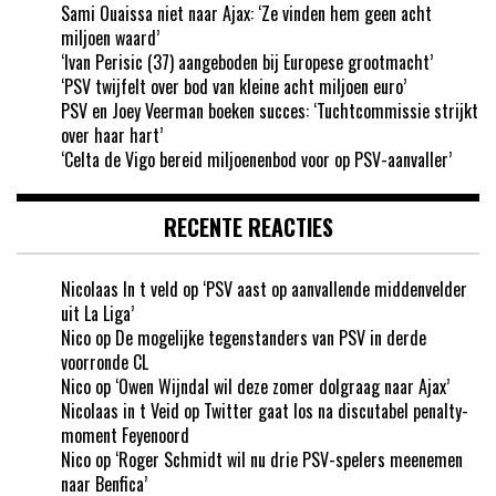
Sami Ouaissa niet naar Ajax: ‘Ze vinden hem geen acht
miljoen waard’
‘Ivan Perisic (37) aangeboden bij Europese grootmacht’
‘PSV twijfelt over bod van kleine acht miljoen euro’
PSV en Joey Veerman boeken succes: ‘Tuchtcommissie strijkt
over haar hart’
‘Celta de Vigo bereid miljoenenbod voor op PSV-aanvaller’
RECENTE REACTIES
Nicolaas In t veld
op
‘PSV aast op aanvallende middenvelder
uit La Liga’
Nico
op
De mogelijke tegenstanders van PSV in derde
voorronde CL
Nico
op
‘Owen Wijndal wil deze zomer dolgraag naar Ajax’
Nicolaas in t Veid
op
Twitter gaat los na discutabel penalty-
moment Feyenoord
Nico
op
‘Roger Schmidt wil nu drie PSV-spelers meenemen
naar Benfica’