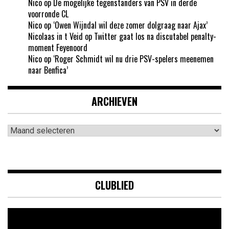
Nico
op
De mogelijke tegenstanders van PSV in derde
voorronde CL
Nico
op
‘Owen Wijndal wil deze zomer dolgraag naar Ajax’
Nicolaas in t Veid
op
Twitter gaat los na discutabel penalty-
moment Feyenoord
Nico
op
‘Roger Schmidt wil nu drie PSV-spelers meenemen
naar Benfica’
ARCHIEVEN
Archieven
CLUBLIED
Videospeler