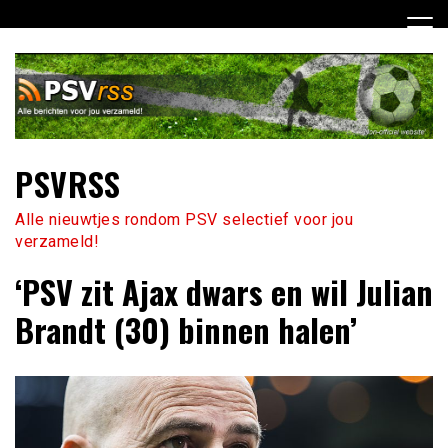
Ga
naar
de
inhoud
PSVRSS
Alle nieuwtjes rondom PSV selectief voor jou
verzameld!
‘PSV zit Ajax dwars en wil Julian
Brandt (30) binnen halen’