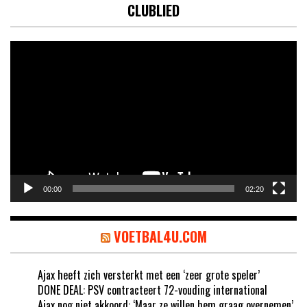
CLUBLIED
Videospeler
00:00
02:20
VOETBAL4U.COM
Ajax heeft zich versterkt met een ‘zeer grote speler’
DONE DEAL: PSV contracteert 72-vouding international
Ajax nog niet akkoord: ‘Maar ze willen hem graag overnemen’