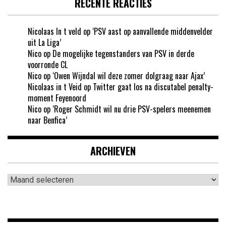
RECENTE REACTIES
Nicolaas In t veld
op
‘PSV aast op aanvallende middenvelder
uit La Liga’
Nico
op
De mogelijke tegenstanders van PSV in derde
voorronde CL
Nico
op
‘Owen Wijndal wil deze zomer dolgraag naar Ajax’
Nicolaas in t Veid
op
Twitter gaat los na discutabel penalty-
moment Feyenoord
Nico
op
‘Roger Schmidt wil nu drie PSV-spelers meenemen
naar Benfica’
ARCHIEVEN
Archieven