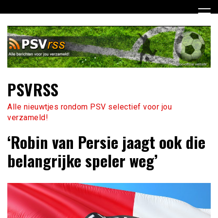
Ga
naar
de
inhoud
PSVRSS
Alle nieuwtjes rondom PSV selectief voor jou
verzameld!
‘Robin van Persie jaagt ook die
belangrijke speler weg’