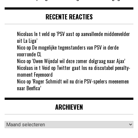
RECENTE REACTIES
Nicolaas In t veld
op
‘PSV aast op aanvallende middenvelder
uit La Liga’
Nico
op
De mogelijke tegenstanders van PSV in derde
voorronde CL
Nico
op
‘Owen Wijndal wil deze zomer dolgraag naar Ajax’
Nicolaas in t Veid
op
Twitter gaat los na discutabel penalty-
moment Feyenoord
Nico
op
‘Roger Schmidt wil nu drie PSV-spelers meenemen
naar Benfica’
ARCHIEVEN
Archieven