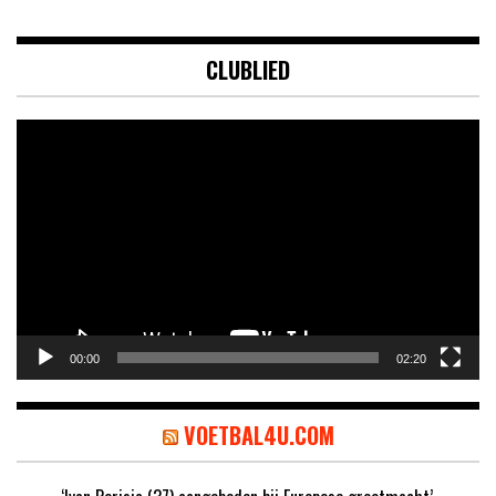
CLUBLIED
Videospeler
00:00
02:20
VOETBAL4U.COM