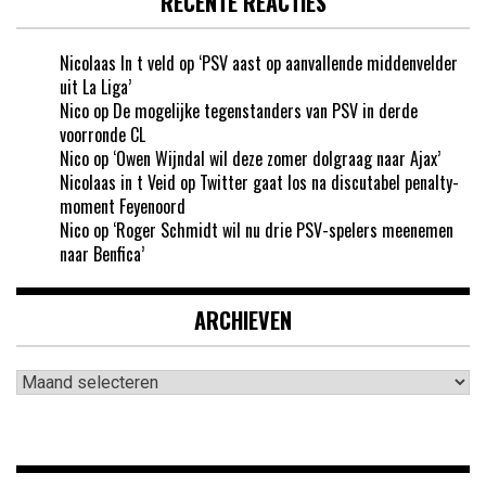
RECENTE REACTIES
Nicolaas In t veld
op
‘PSV aast op aanvallende middenvelder
uit La Liga’
Nico
op
De mogelijke tegenstanders van PSV in derde
voorronde CL
Nico
op
‘Owen Wijndal wil deze zomer dolgraag naar Ajax’
Nicolaas in t Veid
op
Twitter gaat los na discutabel penalty-
moment Feyenoord
Nico
op
‘Roger Schmidt wil nu drie PSV-spelers meenemen
naar Benfica’
ARCHIEVEN
Archieven