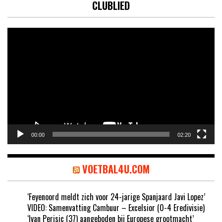
CLUBLIED
Videospeler
00:00
02:20
VOETBAL4U.COM
‘Feyenoord meldt zich voor 24-jarige Spanjaard Javi Lopez’
VIDEO: Samenvatting Cambuur – Excelsior (0-4 Eredivisie)
‘Ivan Perisic (37) aangeboden bij Europese grootmacht’