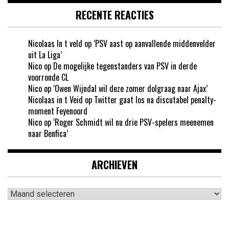
RECENTE REACTIES
Nicolaas In t veld
op
‘PSV aast op aanvallende middenvelder
uit La Liga’
Nico
op
De mogelijke tegenstanders van PSV in derde
voorronde CL
Nico
op
‘Owen Wijndal wil deze zomer dolgraag naar Ajax’
Nicolaas in t Veid
op
Twitter gaat los na discutabel penalty-
moment Feyenoord
Nico
op
‘Roger Schmidt wil nu drie PSV-spelers meenemen
naar Benfica’
ARCHIEVEN
Archieven