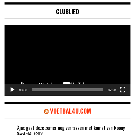
CLUBLIED
Videospeler
00:00
02:20
VOETBAL4U.COM
‘Ajax gaat deze zomer nog verrassen met komst van Roony
Bardghji (20)’