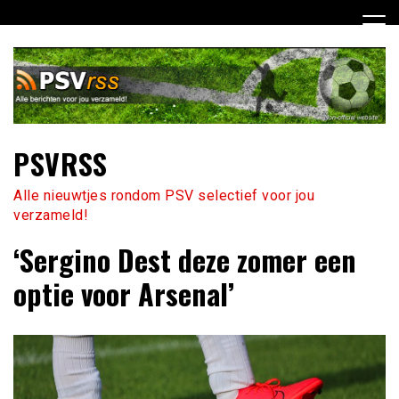
Ga
naar
de
inhoud
PSVRSS
Alle nieuwtjes rondom PSV selectief voor jou
verzameld!
‘Sergino Dest deze zomer een
optie voor Arsenal’