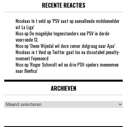
RECENTE REACTIES
Nicolaas In t veld
op
‘PSV aast op aanvallende middenvelder
uit La Liga’
Nico
op
De mogelijke tegenstanders van PSV in derde
voorronde CL
Nico
op
‘Owen Wijndal wil deze zomer dolgraag naar Ajax’
Nicolaas in t Veid
op
Twitter gaat los na discutabel penalty-
moment Feyenoord
Nico
op
‘Roger Schmidt wil nu drie PSV-spelers meenemen
naar Benfica’
ARCHIEVEN
Archieven