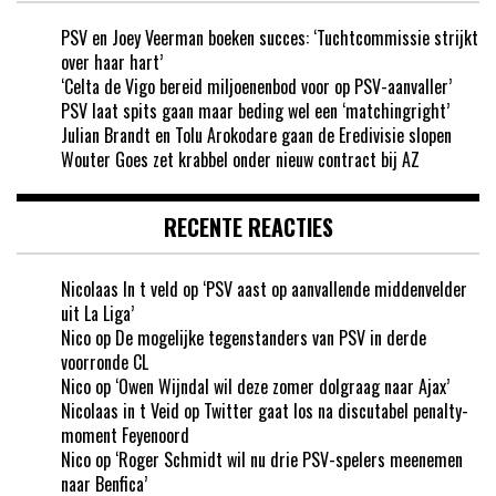
PSV en Joey Veerman boeken succes: ‘Tuchtcommissie strijkt
over haar hart’
‘Celta de Vigo bereid miljoenenbod voor op PSV-aanvaller’
PSV laat spits gaan maar beding wel een ‘matchingright’
Julian Brandt en Tolu Arokodare gaan de Eredivisie slopen
Wouter Goes zet krabbel onder nieuw contract bij AZ
RECENTE REACTIES
Nicolaas In t veld
op
‘PSV aast op aanvallende middenvelder
uit La Liga’
Nico
op
De mogelijke tegenstanders van PSV in derde
voorronde CL
Nico
op
‘Owen Wijndal wil deze zomer dolgraag naar Ajax’
Nicolaas in t Veid
op
Twitter gaat los na discutabel penalty-
moment Feyenoord
Nico
op
‘Roger Schmidt wil nu drie PSV-spelers meenemen
naar Benfica’