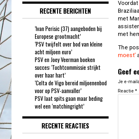
Voordat
RECENTE BERICHTEN
Brazilia
met Mar
assisten
‘Ivan Perisic (37) aangeboden bij
met hem
Europese grootmacht’
‘PSV twijfelt over bod van kleine
The po
acht miljoen euro’
moest’
a
PSV en Joey Veerman boeken
succes: ‘Tuchtcommissie strijkt
Geef e
over haar hart’
‘Celta de Vigo bereid miljoenenbod
Je e-mail
voor op PSV-aanvaller’
Reactie
*
PSV laat spits gaan maar beding
wel een ‘matchingright’
RECENTE REACTIES