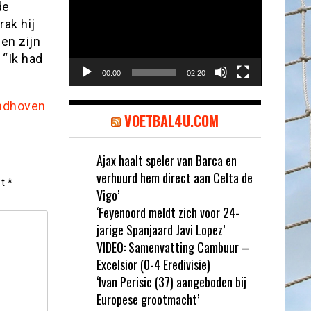
de
rak hij
en zijn
 “Ik had
00:00
02:20
indhoven
VOETBAL4U.COM
Ajax haalt speler van Barca en
verhuurd hem direct aan Celta de
et
*
Vigo’
‘Feyenoord meldt zich voor 24-
jarige Spanjaard Javi Lopez’
VIDEO: Samenvatting Cambuur –
Excelsior (0-4 Eredivisie)
‘Ivan Perisic (37) aangeboden bij
Europese grootmacht’