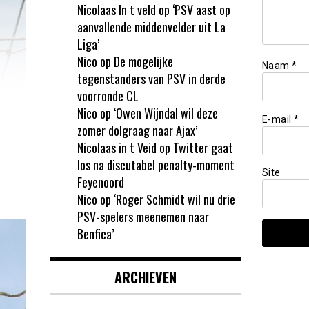
Nicolaas In t veld
op
‘PSV aast op
aanvallende middenvelder uit La
Liga’
Nico
op
De mogelijke
Naam
*
tegenstanders van PSV in derde
voorronde CL
Nico
op
‘Owen Wijndal wil deze
E-mail
*
zomer dolgraag naar Ajax’
Nicolaas in t Veid
op
Twitter gaat
los na discutabel penalty-moment
Site
Feyenoord
Nico
op
‘Roger Schmidt wil nu drie
PSV-spelers meenemen naar
Benfica’
ARCHIEVEN