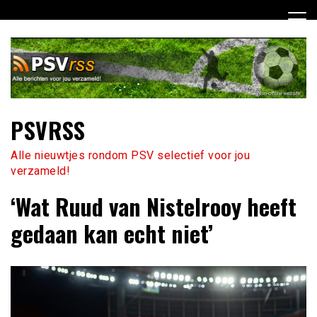
Ga
naar
de
inhoud
PSVRSS
Alle nieuwtjes rondom PSV selectief voor jou
verzameld!
‘Wat Ruud van Nistelrooy heeft
gedaan kan echt niet’