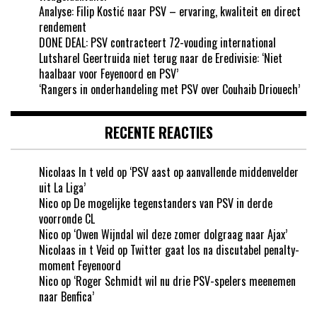
Analyse: Filip Kostić naar PSV – ervaring, kwaliteit en direct
rendement
DONE DEAL: PSV contracteert 72-vouding international
Lutsharel Geertruida niet terug naar de Eredivisie: ‘Niet
haalbaar voor Feyenoord en PSV’
‘Rangers in onderhandeling met PSV over Couhaib Driouech’
RECENTE REACTIES
Nicolaas In t veld
op
‘PSV aast op aanvallende middenvelder
uit La Liga’
Nico
op
De mogelijke tegenstanders van PSV in derde
voorronde CL
Nico
op
‘Owen Wijndal wil deze zomer dolgraag naar Ajax’
Nicolaas in t Veid
op
Twitter gaat los na discutabel penalty-
moment Feyenoord
Nico
op
‘Roger Schmidt wil nu drie PSV-spelers meenemen
naar Benfica’