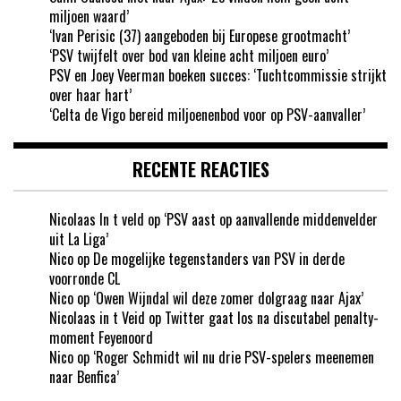
miljoen waard’
‘Ivan Perisic (37) aangeboden bij Europese grootmacht’
‘PSV twijfelt over bod van kleine acht miljoen euro’
PSV en Joey Veerman boeken succes: ‘Tuchtcommissie strijkt
over haar hart’
‘Celta de Vigo bereid miljoenenbod voor op PSV-aanvaller’
RECENTE REACTIES
Nicolaas In t veld
op
‘PSV aast op aanvallende middenvelder
uit La Liga’
Nico
op
De mogelijke tegenstanders van PSV in derde
voorronde CL
Nico
op
‘Owen Wijndal wil deze zomer dolgraag naar Ajax’
Nicolaas in t Veid
op
Twitter gaat los na discutabel penalty-
moment Feyenoord
Nico
op
‘Roger Schmidt wil nu drie PSV-spelers meenemen
naar Benfica’