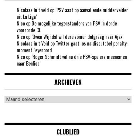
Nicolaas In t veld
op
‘PSV aast op aanvallende middenvelder
uit La Liga’
Nico
op
De mogelijke tegenstanders van PSV in derde
voorronde CL
Nico
op
‘Owen Wijndal wil deze zomer dolgraag naar Ajax’
Nicolaas in t Veid
op
Twitter gaat los na discutabel penalty-
moment Feyenoord
Nico
op
‘Roger Schmidt wil nu drie PSV-spelers meenemen
naar Benfica’
ARCHIEVEN
Archieven
CLUBLIED