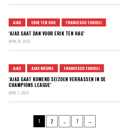
AJAX
ERIK TEN HAG
FRANCESCO FARIOLI
‘AJAX GAAT DAN VOOR ERIK TEN HAG’
APRIL 10, 2025
AJAX
AJAX NIEUWS
FRANCESCO FARIOLI
‘AJAX GAAT KOMEND SEIZOEN VERRASSEN IN DE
CHAMPIONS LEAGUE’
APRIL 7, 2025
Berichten
Pagina
Pagina
Pagina
1
2
…
7
→