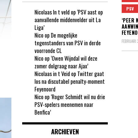
PSV
Nicolaas In t veld
op
‘PSV aast op
aanvallende middenvelder uit La
‘PEER 
AANWIN
Liga’
FEYENO
Nico
op
De mogelijke
FEBRUARI 
tegenstanders van PSV in derde
voorronde CL
Nico
op
‘Owen Wijndal wil deze
zomer dolgraag naar Ajax’
Nicolaas in t Veid
op
Twitter gaat
los na discutabel penalty-moment
Feyenoord
Nico
op
‘Roger Schmidt wil nu drie
PSV-spelers meenemen naar
Benfica’
ARCHIEVEN