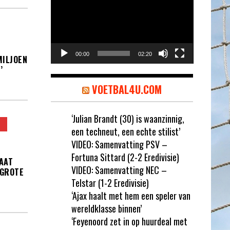
00:00
02:20
MILJOEN
’
VOETBAL4U.COM
‘Julian Brandt (30) is waanzinnig,
een techneut, een echte stilist’
VIDEO: Samenvatting PSV –
Fortuna Sittard (2-2 Eredivisie)
AAT
VIDEO: Samenvatting NEC –
 GROTE
Telstar (1-2 Eredivisie)
‘Ajax haalt met hem een speler van
wereldklasse binnen’
‘Feyenoord zet in op huurdeal met