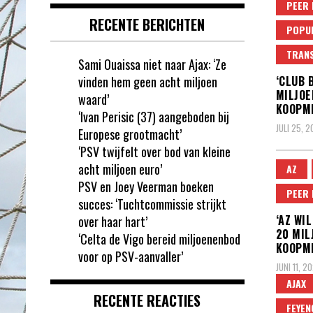
PEER
RECENTE BERICHTEN
POPUL
TRAN
Sami Ouaissa niet naar Ajax: ‘Ze
vinden hem geen acht miljoen
‘CLUB 
MILJOE
waard’
KOOPME
‘Ivan Perisic (37) aangeboden bij
JULI 25, 
Europese grootmacht’
‘PSV twijfelt over bod van kleine
acht miljoen euro’
AZ
PSV en Joey Veerman boeken
PEER
succes: ‘Tuchtcommissie strijkt
‘AZ WI
over haar hart’
20 MIL
‘Celta de Vigo bereid miljoenenbod
KOOPME
voor op PSV-aanvaller’
JUNI 11, 2
AJAX
RECENTE REACTIES
FEYE