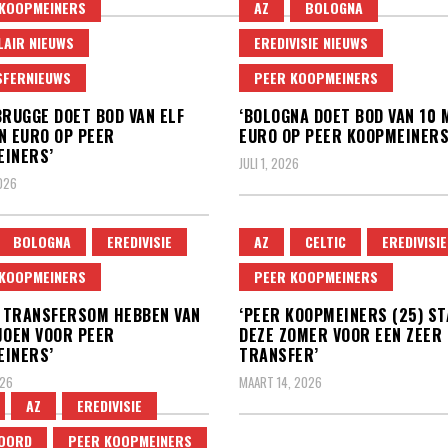
 KOOPMEINERS
AZ
BOLOGNA
AIR NIEUWS
EREDIVISIE NIEUWS
SFERNIEUWS
PEER KOOPMEINERS
BRUGGE DOET BOD VAN ELF
‘BOLOGNA DOET BOD VAN 10 
N EURO OP PEER
EURO OP PEER KOOPMEINERS
INERS’
JULI 1, 2026
2026
BOLOGNA
EREDIVISIE
AZ
CELTIC
EREDIVISIE
 KOOPMEINERS
PEER KOOPMEINERS
L TRANSFERSOM HEBBEN VAN
‘PEER KOOPMEINERS (25) ST
JOEN VOOR PEER
DEZE ZOMER VOOR EEN ZEER
INERS’
TRANSFER’
026
MAART 14, 2026
AZ
EREDIVISIE
NOORD
PEER KOOPMEINERS