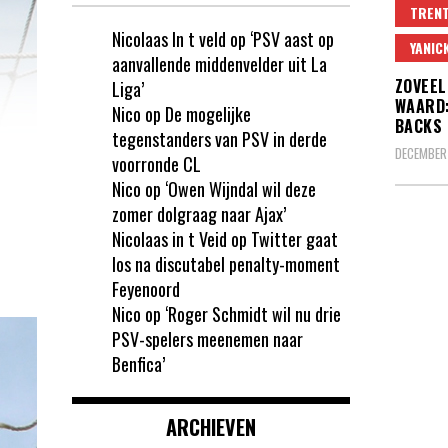
TRENT
Nicolaas In t veld
op
‘PSV aast op
YANIC
aanvallende middenvelder uit La
ZOVEEL
Liga’
WAARD:
Nico
op
De mogelijke
BACKS 
tegenstanders van PSV in derde
DECEMBER 
voorronde CL
Nico
op
‘Owen Wijndal wil deze
zomer dolgraag naar Ajax’
Nicolaas in t Veid
op
Twitter gaat
los na discutabel penalty-moment
Feyenoord
Nico
op
‘Roger Schmidt wil nu drie
PSV-spelers meenemen naar
Benfica’
ARCHIEVEN