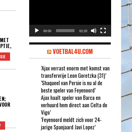
00:00
02:20
 MET
PTIE,
VOETBAL4U.COM
SIE
‘Ajax verrast enorm met komst van
transfervrije Leon Goretzka (31)’
‘Shaqueel van Persie is nu al de
beste speler van Feyenoord’
Ajax haalt speler van Barca en
EN;
 VOOR
verhuurd hem direct aan Celta de
Vigo’
‘Feyenoord meldt zich voor 24-
V
jarige Spanjaard Javi Lopez’