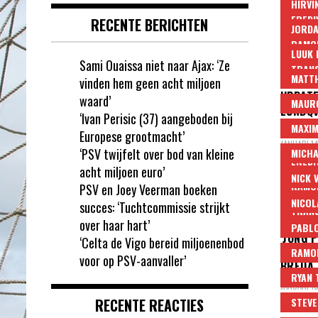
JANUARI 14
HIRVI
EREDI
RECENTE BERICHTEN
JORDA
RAMON
LUUK 
Sami Ouaissa niet naar Ajax: ‘Ze
TRAN
MATTH
vinden hem geen acht miljoen
UPDATE
waard’
MAURO
LUNDQV
‘Ivan Perisic (37) aangeboden bij
HART V
MAXIM
Europese grootmacht’
JANUARI 14
‘PSV twijfelt over bod van kleine
MICHA
EREDI
acht miljoen euro’
NICK 
RAMON
PSV en Joey Veerman boeken
NICOL
succes: ‘Tuchtcommissie strijkt
TRAN
over haar hart’
PABL
‘JONG 
‘Celta de Vigo bereid miljoenenbod
TRANSF
RAMON
voor op PSV-aanvaller’
BREDA 
RYAN
JANUARI 10
RECENTE REACTIES
STEVE