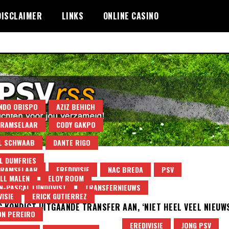
DISCLAIMER
LINKS
ONLINE CASINO
NDO OBISPO
AZIZ BEHICH
 RAMSELAAR
CODY GAKPO
L SCHWAAB
DANTE RIGO
L DUMFRIES
 RAMSELAAR
EREDIVISIE
NAC BREDA
PSV
LL MALEN
ELOY ROOM
-PASCAL LUNDQVIST
TRANSFERNIEUWS
VISIE
ERICK GUTIERREZ
G KONDIGT UITGAANDE TRANSFER AAN, ‘NIET HEEL VEEL NIEUW
N PEREIRO
LAAR
EREDIVISIE
JONG PSV